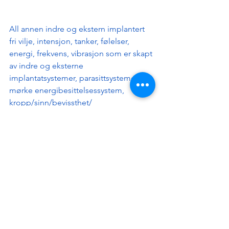
All annen indre og ekstern implantert 
fri vilje, intensjon, tanker, følelser, 
energi, frekvens, vibrasjon som er skapt 
av indre og eksterne 
implantatsystemer, parasittsystemer, 
mørke energibesittelsessystem, 
kropp/sinn/bevissthet/
åndskontrollsystem skal ikke tillates å 
manifestere seg i noen form fysisk, 
mentalt, følelsesmessig, åndelig, 
energetisk og skal avsluttes fullstendig, 
øyeblikkelig, automatisk. Transmutert, 
fjernet når de dukker opp i min 
kropp/mentale/emosjonelle/bevissthet
/energi/sinn rom i enhet i harmoni og i 
synkronitet med naturlig organisk 
levende prinsipp, naturlig orden og 