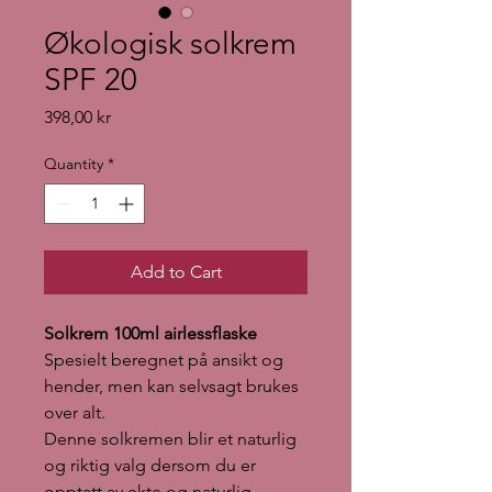
Økologisk solkrem
SPF 20
Price
398,00 kr
Quantity
*
Add to Cart
Solkrem 100ml airlessflaske
Spesielt beregnet på ansikt og
hender, men kan selvsagt brukes
over alt.
Denne solkremen blir et naturlig
og riktig valg dersom du er
opptatt av ekte og naturlig