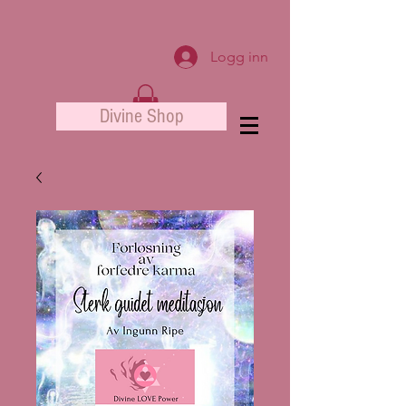
Logg inn
Divine Shop