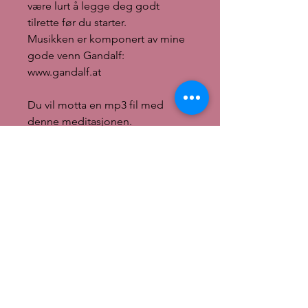
være lurt å legge deg godt
tilrette før du starter.
Musikken er komponert av mine
gode venn Gandalf:
www.gandalf.at
Du vil motta en mp3 fil med
denne meditasjonen.
Kjøper vil motta link for å laste
ned sine digitale produkter på
takk-siden etter betaling,
sammen med en mailet link som
vil vare i 30 dager. Viktig! Husk å
lagre filen for å bevare
meditasjonen.
Meditasjonen er beskyttet av
Åndsverkloven §1-118 hvor
Ingunn Ripe eier alle
rettighetene. Dvs at det er