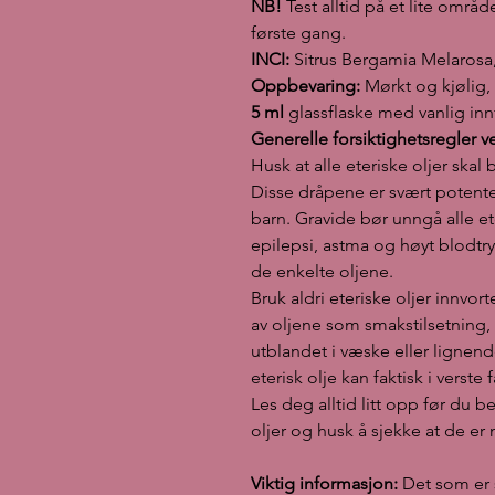
NB!
Test alltid på et lite områ
første gang.
INCI:
Sitrus Bergamia Melarosa, 
Oppbevaring:
Mørkt og kjølig, 
5 ml
glassflaske med vanlig innf
Generelle forsiktighetsregler ve
Husk at alle eteriske oljer skal
Disse dråpene er svært potente
barn. Gravide bør unngå alle e
epilepsi, astma og høyt blodtr
de enkelte oljene.
Bruk aldri eteriske oljer innvor
av oljene som smakstilsetning
utblandet i væske eller lignende
eterisk olje kan faktisk i verste
Les deg alltid litt opp før du
oljer og husk å sjekke at de er 
Viktig informasjon:
Det som er 