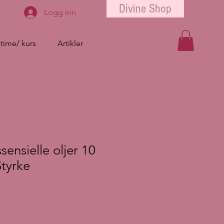
Divine Shop
Logg inn
 time/ kurs
Artikler
sensielle oljer 10
Styrke