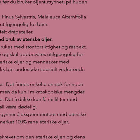
de før du bruker oljen(uttynnet) på huden
and should be kept ou
Pregnant women should
people with epilepsy
Pinus Sylvestris, Melaleuca Alternifolia
should check specifica
utilgjengelig for barn.
Never use essential o
elt dråpeteller.
exceptions for some of
d bruk av eteriske oljer:
only in microscopic a
 brukes med stor forsiktighet og respekt.
like. In fact, drinking 
 og skal oppbevares utilgjengelig for
can, in the worst case
teriske oljer og mennesker med
Always read a little 
essential oils and re
ykk bør undersøke spesielt vedrørende
labeled 100% pure ess
Important informatio
tes. Det finnes enkelte unntak for noen
essential oil and its 
, men da kun i mikroskopiske mengder
and diseases is for i
. Det å drikke kun få milliliter med
responsible for any 
 fall være dødelig.
 begynner å eksperimentere med eteriske
merket 100% rene eteriske oljer.
skrevet om den eteriske oljen og dens