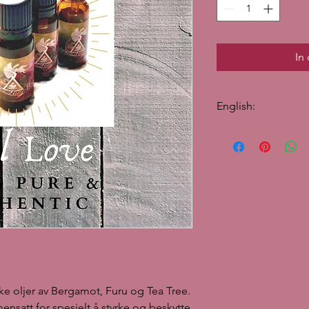
In
English:
Power & Strength, 100
Bergamot, Pine, and 
This oil blend is form
and protect you.
Suggestions for using 
Very good in diffuser/
diffuser standing in 
(try it out) per. 100 
before bedtime so tha
aroma for your wishes
night when you sleep
ske oljer av Bergamot, Furu og Tea Tree.
If you do not have a 
on a cotton ball or i
satt for spesielt å styrke og beskytte