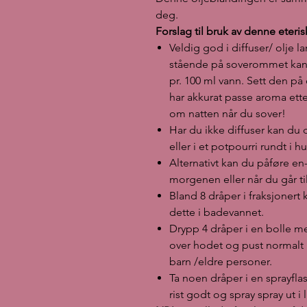
deg.
Forslag til bruk av denne eteri
Veldig god i diffuser/ olje l
stående på soverommet kan 
pr. 100 ml vann. Sett den på
har akkurat passe aroma etter
om natten når du sover!
Har du ikke diffuser kan du
eller i et potpourri rundt i
Alternativt kan du påføre en
morgenen eller når du går ti
Bland 8 dråper i fraksjonert 
dette i badevannet.
Drypp 4 dråper i en bolle m
over hodet og pust normalt i
barn /eldre personer.
Ta noen dråper i en sprayflask
rist godt og spray spray ut i 