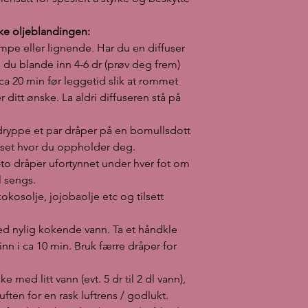
where you are stayin
Alternatively, you ca
ske oljeblandingen:
under each foot in t
ampe eller lignende. Har du en diffuser
Mix 8 drops in fractio
du blande inn 4-6 dr (prøv deg frem)
and add this to the 
 ca 20 min før leggetid slik at rommet
Drizzle 4 drops in a b
 ditt ønske. La aldri diffuseren stå på
towel over your head
10 min. Use fewer dro
Take a few drops in a 
 dryppe et par dråper på en bomullsdott
(possibly 5 dr to 2 dl
 huset hvor du oppholder deg.
the air for a quick air
-to dråper ufortynnet under hver fot om
NB! Always test on a 
l sengs.
(thinned) on the skin 
kokosolje, jojobaolje etc og tilsett
INCI: Citrus Bergamia
Melaleuca Alternifolia
Storage: Dark and coo
ed nylig kokende vann. Ta et håndkle
5 ml glass bottle wi
nn i ca 10 min. Bruk færre dråper for
counter.
General precautions w
e med litt vann (evt. 5 dr til 2 dl vann),
Remember that all ess
luften for en rask luftrens / godlukt.
great care and respe