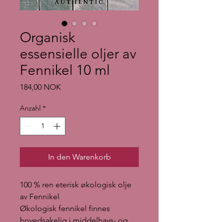
Organisk
essensielle oljer av
Fennikel 10 ml
Preis
184,00 NOK
Anzahl
*
In den Warenkorb
100 % ren eterisk økologisk olje
av Fennikel
Økologisk fennikel finnes
hovedsakelig i middelhavs- og