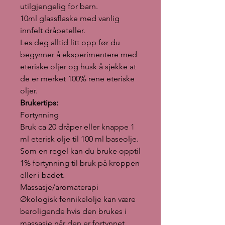
utilgjengelig for barn.
10ml glassflaske med vanlig
innfelt dråpeteller.
Les deg alltid litt opp før du
begynner å eksperimentere med
eteriske oljer og husk å sjekke at
de er merket 100% rene eteriske
oljer.
Brukertips:
Fortynning
Bruk ca 20 dråper eller knappe 1
ml eterisk olje til 100 ml baseolje.
Som en regel kan du bruke opptil
1% fortynning til bruk på kroppen
eller i badet.
Massasje/aromaterapi
Økologisk fennikelolje kan være
beroligende hvis den brukes i
massasje når den er fortynnet