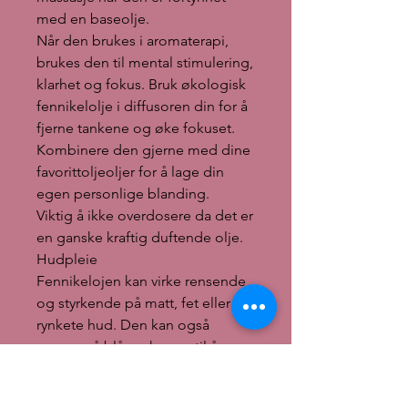
med en baseolje.
Når den brukes i aromaterapi,
brukes den til mental stimulering,
klarhet og fokus. Bruk økologisk
fennikelolje i diffusoren din for å
fjerne tankene og øke fokuset.
Kombinere den gjerne med dine
favorittoljeoljer for å lage din
egen personlige blanding.
Viktig å ikke overdosere da det er
en ganske kraftig duftende olje.
Hudpleie
Fennikelojen kan virke rensende
og styrkende på matt, fet eller
rynkete hud. Den kan også
prøves på blåmerker og til å
rense ut giften fra insektsbitt.
Generelle forsiktighetsregler ved