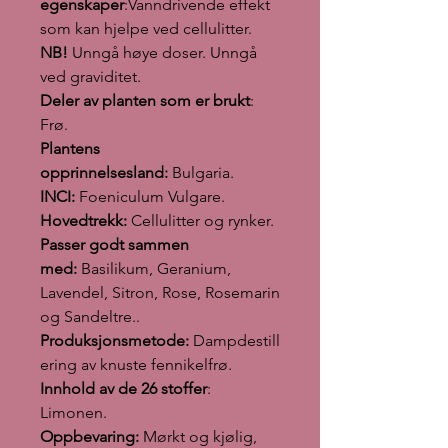
egenskaper
:Vanndrivende effekt
som kan hjelpe ved cellulitter.
NB!
Unngå høye doser. Unngå
ved graviditet.
Deler av planten som er brukt
:
Frø.
Plantens
opprinnelsesland:
Bulgaria.
INCI:
Foeniculum Vulgare.
Hovedtrekk:
Cellulitter og rynker.
Passer godt sammen
med:
Basilikum, Geranium,
Lavendel, Sitron, Rose, Rosemarin
og Sandeltre..
Produksjonsmetode:
Dampdestill
ering av knuste fennikelfrø.
Innhold av de 26 stoffer
:
Limonen.
Oppbevaring:
Mørkt og kjølig,