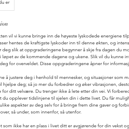
du er
tion
n vil vi kunne bringe inn de høyeste lyskodede energiene tilp
asser hentes de kraftigste lyskoder inn til denne økten, og inten
or deg slik at oppgraderingene begynner å skje fra dagen du m
n i løpet av de kommende dagene og ukene. Slik vil du kunne i
 deg for overveldet. Disse oppgraderingene åpner for informasjon 
nne å justere deg i henhold til mennesker, og situasjoner som 
l hjelpe deg; så jo mer du forbedrer og øker vibrasjonen, desto
 for ditt velvære. Du trenger ikke å lete etter din vei. Vi forber
 du opplever tidslinjene til sjelen din i dette livet. Du får mulig
ulike aspekter av deg selv for å bringe frem dine gaver og forbin
 over, så under, som innenfor, så utenfor.
t som ikke har en plass i livet ditt er avgjørende for din vekst 