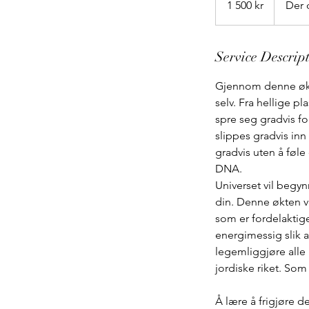
1 500 kr
Der 
kroner
Service Descrip
Gjennom denne økte
selv. Fra hellige pl
spre seg gradvis f
slippes gradvis in
gradvis uten å føle
DNA.
Universet vil begy
din. Denne økten vi
som er fordelaktige
energimessig slik at
legemliggjøre alle 
jordiske riket. Som
Å lære å frigjøre de