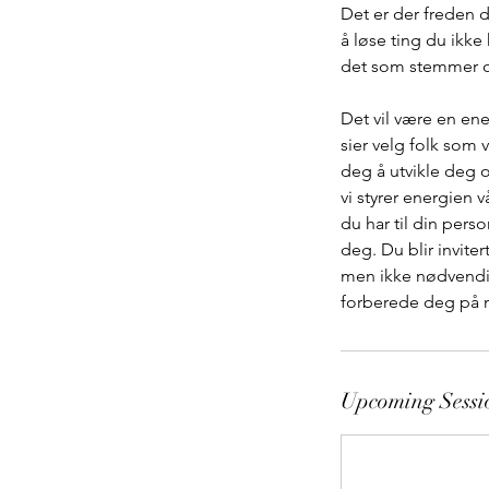
Det er der freden d
å løse ting du ikke
det som stemmer o
Det vil være en ener
sier velg folk som 
deg å utvikle deg o
vi styrer energien 
du har til din per
deg. Du blir invite
men ikke nødvendigv
forberede deg på nes
Upcoming Sessi