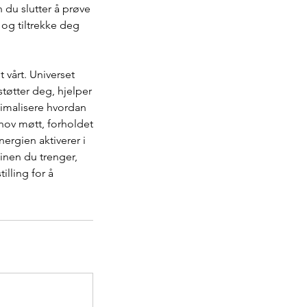
 du slutter å prøve
 og tiltrekke deg
t vårt. Universet
støtter deg, hjelper
timalisere hvordan
ehov møtt, forholdet
ergien aktiverer i
sinen du trenger,
illing for å