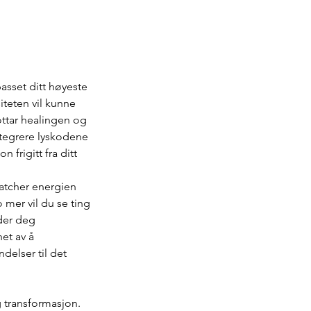
asset ditt høyeste
siteten vil kunne
ottar healingen og
ntegrere lyskodene
frigitt fra ditt
matcher energien
 mer vil du se ting
eder deg
het av å
delser til det
og transformasjon.