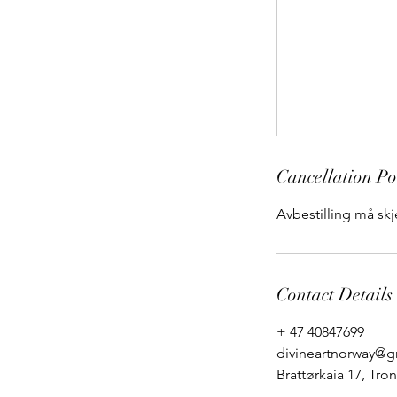
Cancellation Po
Avbestilling må skje
Contact Details
+ 47 40847699
divineartnorway@g
Brattørkaia 17, Tr