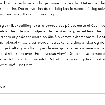
in bor. Det er hvordan du gjenvinner kraften din. Det er hvordan
 kan endre. Det er hvordan du endelig kan fokusere på deg selv
verens med alt som tilhører deg.
gisk tilbakestilling for å forberede oss på det neste nivået i live
velger deg. De som fortjener deg, elsker deg, respekterer deg, 
g som er gode for energien din. Universet inviterer oss til å op
vår. Fokuset vil være på hvordan du søker å få dine ønsker og b
sonlige kraft og håndtering av de emosjonelle responsene som en
rt til å reflektere over "Force versus Flow". Dette kan være medi
is det du hadde forventet. Det vil være en energetisk tilbakest
te nivå i livet ditt.
ons