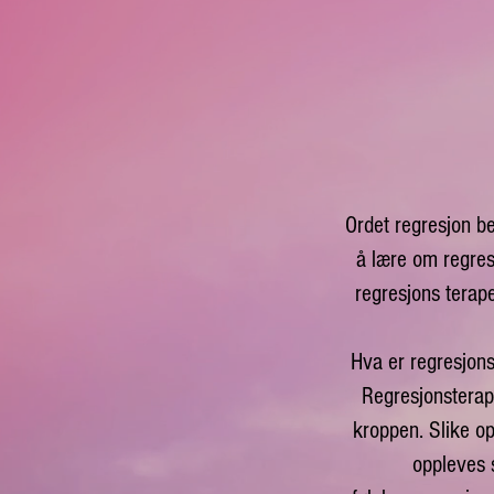
Ordet regresjon bet
å lære om regres
regresjons terape
Hva er regresjons
Regresjonsterapi
kroppen. Slike o
oppleves s