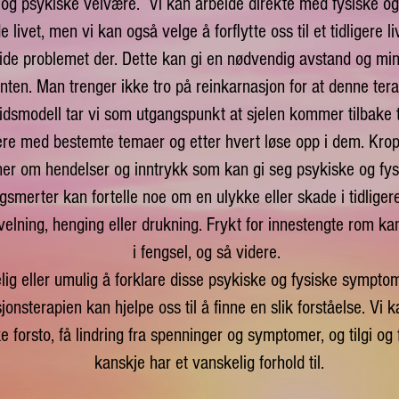
 og psykiske velvære. Vi kan arbeide direkte med fysiske o
 livet, men vi kan også velge å forflytte oss til et tidligere l
de problemet der. Dette kan gi en nødvendig avstand og min
enten. Man trenger ikke tro på reinkarnasjon for at denne tera
smodell tar vi som utgangspunkt at sjelen kommer tilbake ti
dere med bestemte temaer og etter hvert løse opp i dem. Kro
er om hendelser og inntrykk som kan gi seg psykiske og fys
gsmerter kan fortelle noe om en ulykke eller skade i tidligere
elning, henging eller drukning. Frykt for innestengte rom ka
i fengsel, og så videre.
lig eller umulig å forklare disse psykiske og fysiske symptome
jonsterapien kan hjelpe oss til å finne en slik forståelse. Vi
ke forsto, få lindring fra spenninger og symptomer, og tilgi o
kanskje har et vanskelig forhold til.