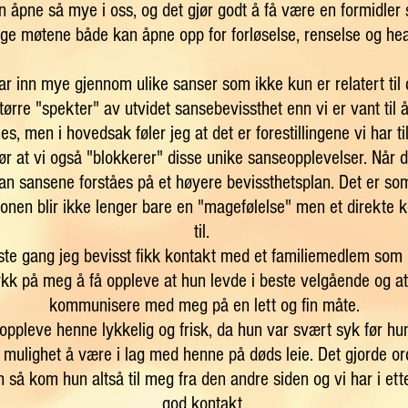
n åpne så mye i oss, og det gjør godt å få være en formidle
ige møtene både kan åpne opp for forløselse, renselse og hea
r inn mye gjennom ulike sanser som ikke kun er relatert til 
ørre "spekter" av utvidet sansebevissthet enn vi er vant til 
s, men i hovedsak føler jeg at det er forestillingene vi har 
r at vi også "blokkerer" disse unike sanseopplevelser. Når di
de kan sansene forståes på et høyere bevissthetsplan. Det er so
onen blir ikke lenger bare en "magefølelse" men et direkte k
til.
ste gang jeg bevisst fikk kontakt med et familiemedlem som 
ykk på meg å få oppleve at hun levde i beste velgående og at
kommunisere med meg på en lett og fin måte.
 oppleve henne lykkelig og frisk, da hun var svært syk før hu
k mulighet å være i lag med henne på døds leie. Det gjorde or
n så kom hun altså til meg fra den andre siden og vi har i et
god kontakt.