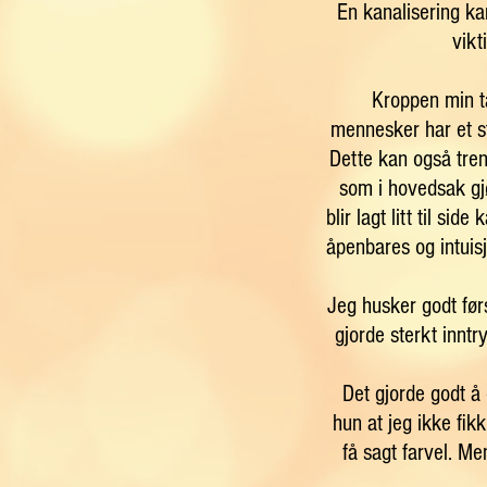
En kanalisering ka
vikt
Kroppen min ta
mennesker har et st
Dette kan også trene
som i hovedsak gjø
blir lagt litt til si
åpenbares og intuisj
Jeg husker godt før
gjorde sterkt inntr
Det gjorde godt å
hun at jeg ikke fik
få sagt farvel. Me