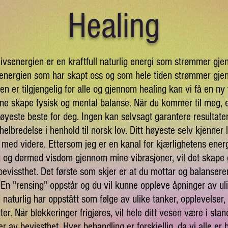
Healing
livsenergien er en kraftfull naturlig energi som strømmer gje
energien som har skapt oss og som hele tiden strømmer gje
en er tilgjengelig for alle og gjennom healing kan vi få en ny 
nne skape fysisk og mental balanse. Når du kommer til meg, 
høyeste beste for deg. Ingen kan selvsagt garantere resultater,
helbredelse i henhold til norsk lov. Ditt høyeste selv kjenner l
med videre. Ettersom jeg er en kanal for kjærlighetens energi
ng og dermed visdom gjennom mine vibrasjoner, vil det skape
bevissthet. Det første som skjer er at du mottar og balanserer
En "rensing" oppstår og du vil kunne oppleve åpninger av uli
naturlig har oppstått som følge av ulike tanker, opplevelser,
er. Når blokkeringer frigjøres, vil hele ditt vesen være i stan
er av bevissthet. Hver behandling er forskjellig, da vi alle er