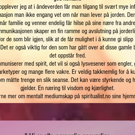
opplever jeg at i åndeverden får man tilgang til svært mye i
rmasjon man ikke engang vet om når man lever på jorden. Derf
når familie og venner endelig får hilse på sine nære fra andr
munikasjonen skaper en fin ramme og avslutning på jorderli
for de som blir igjen, slik at de får mulighet i å kunne gi slip
 Det er også viktig for den som har gått over at disse gamle b
det oppstår fred.
niserer med spirit, det vil si også lysvesener som engler, 
 arketyper og mange flere vakre. Er veldig takknemlig for å 
som måtte trenge en slik seanse. Det kan være styrkende og h
gjelder. En næring til visdom og kjærlighet.
rne mer om mentalt mediumskap på spiritualist.no sine hjem