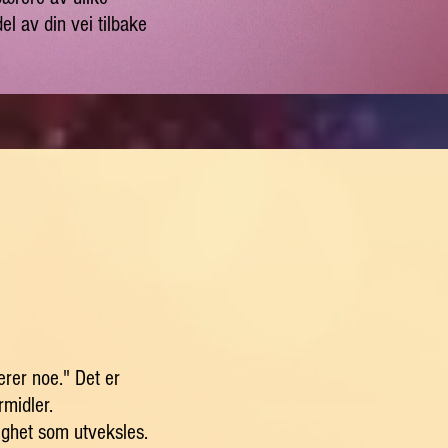
el av din vei tilbake
erer noe." Det er
rmidler.
ighet som utveksles.