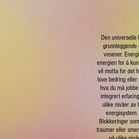
Den universelle 
grunnleggende 
vesener. Energi
energien for å ku
vil motta for det 
love bedring eller 
hva du må jobbe 
integrert erfari
ulike nivåer av 
energisystem. 
Blokkeringer som 
traumer eller smert
på ulike nivå