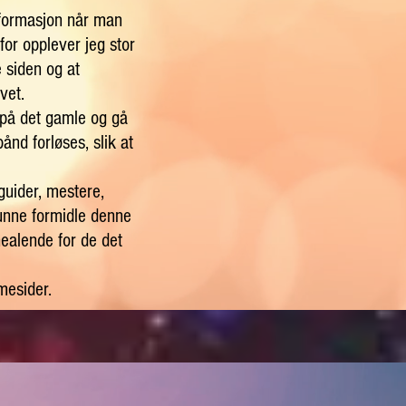
nformasjon når man
or opplever jeg stor
e siden og at
vet.
p på det gamle og gå
ånd forløses, slik at
guider, mestere,
kunne formidle denne
ealende for de det
mesider.