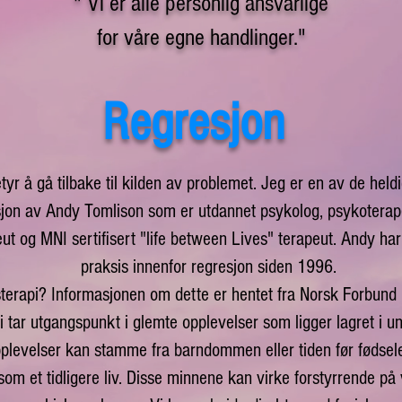
" Vi er alle personlig ansvarlige
for våre egne handlinger."
Regresjon
yr å gå tilbake til kilden av problemet. Jeg er en av de heldig
jon av Andy Tomlison som er utdannet psykolog, psykoterapeu
ut og MNI sertifisert "life between Lives" terapeut. Andy ha
praksis innenfor regresjon siden 1996.
terapi? Informasjonen om dette er hentet fra Norsk Forbund 
 tar utgangspunkt i glemte opplevelser som ligger lagret i u
pplevelser kan stamme fra barndommen eller tiden før fødsele
om et tidligere liv. Disse minnene kan virke forstyrrende på 