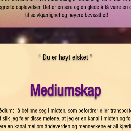
egrerte opplevelser. Det er en ære og en glede å få være en d
til selvkjærlighet og høyere bevissthet!
" Du er høyt elsket "
Mediumskap
èdium: "å befinne seg i midten, som befordrer eller transport
 slik jeg føler disse møtene, at jeg er en kanal i midten og fo
ære en kanal mellom åndeverden og menneskene er all kjærl