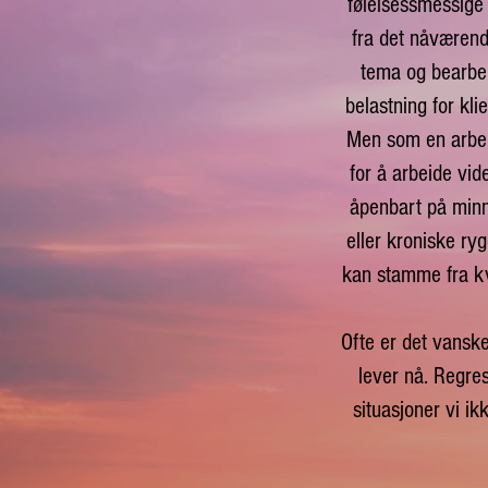
følelsessmessige
fra det nåværende
tema og bearbei
belastning for kli
Men som en arbeid
for å arbeide vi
åpenbart på minn
eller kroniske ryg
kan stamme fra kv
Ofte er det vanske
lever nå. Regres
situasjoner vi ik