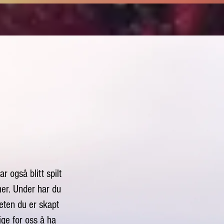
 også blitt spilt
mer. Under har du
eten du er skapt
ige for oss å ha