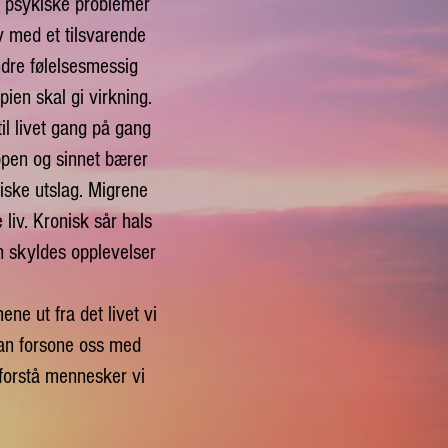
g psykiske problemer
iv med et tilsvarende
dre følelsesmessig
pien skal gi virkning.
l livet gang på gang
ppen og sinnet bærer
iske utslag. Migrene
 liv. Kronisk sår hals
n skyldes opplevelser
ne ut fra det livet vi
 kan forsone oss med
g forstå mennesker vi