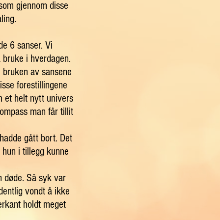
r som gjennom disse
ling.
de 6 sanser. Vi
å bruke i hverdagen.
til bruken av sansene
sse forestillingene
m et helt nytt univers
ompass man får tillit
hadde gått bort. Det
 hun i tillegg kunne
n døde. Så syk var
dentlig vondt å ikke
terkant holdt meget