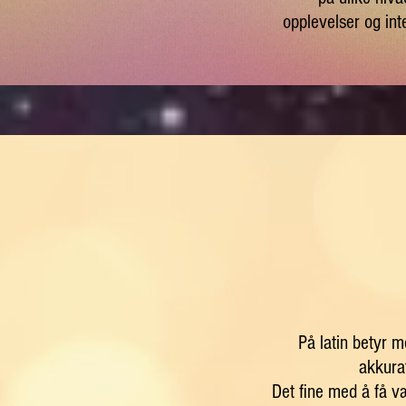
opplevelser og int
På latin betyr m
akkurat
Det fine med å få v