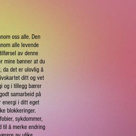
nnom oss alle. Den
nnom alle levende
tilførsel av denne
er mine bønner at du
 da det er ulovlig å
ivskartet ditt og vet
 og i tillegg bærer
 godt samarbeid på
 energi i ditt eget
ke blokkeringer.
 fobier, sykdommer,
d til å merke endring
 bærere av ulike