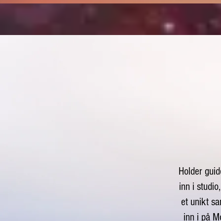
Holder guid
inn i studi
et unikt s
inn i på M