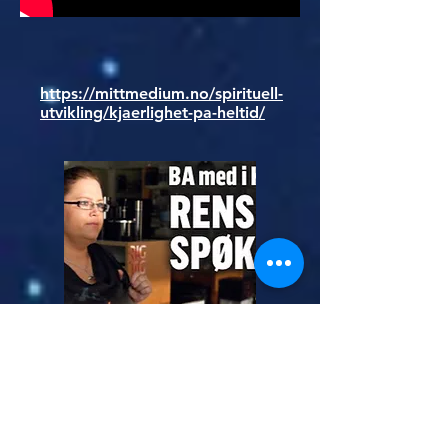
https://mittmedium.no/spirituell-
utvikling/kjaerlighet-pa-heltid/
https://www.ba.no/nyheter/husrens-