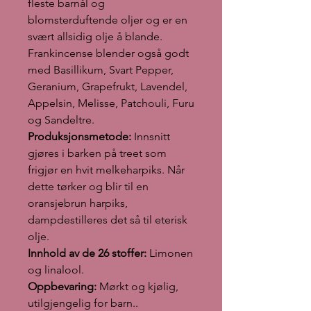
fleste barnål og
blomsterduftende oljer og er en
svært allsidig olje å blande.
Frankincense blender også godt
med Basillikum, Svart Pepper,
Geranium, Grapefrukt, Lavendel,
Appelsin, Melisse, Patchouli, Furu
og Sandeltre.
Produksjonsmetode:
Innsnitt
gjøres i barken på treet som
frigjør en hvit melkeharpiks. Når
dette tørker og blir til en
oransjebrun harpiks,
dampdestilleres det så til eterisk
olje.
Innhold av de 26 stoffer:
Limonen
og linalool.
Oppbevaring:
Mørkt og kjølig,
utilgjengelig for barn..