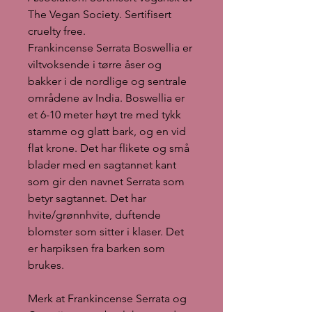
The Vegan Society. Sertifisert
cruelty free.
Frankincense Serrata Boswellia er
viltvoksende i tørre åser og
bakker i de nordlige og sentrale
områdene av India. Boswellia er
et 6-10 meter høyt tre med tykk
stamme og glatt bark, og en vid
flat krone. Det har flikete og små
blader med en sagtannet kant
som gir den navnet Serrata som
betyr sagtannet. Det har
hvite/grønnhvite, duftende
blomster som sitter i klaser. Det
er harpiksen fra barken som
brukes.
Merk at Frankincense Serrata og