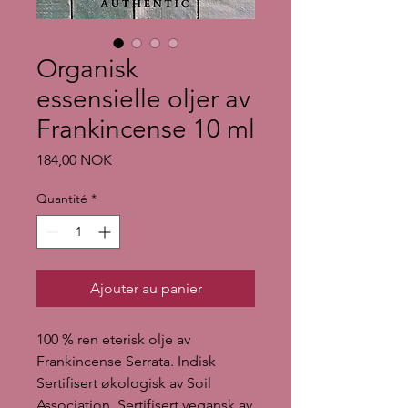
Organisk
essensielle oljer av
Frankincense 10 ml
Prix
184,00 NOK
Quantité
*
Ajouter au panier
100 % ren eterisk olje av
Frankincense Serrata. Indisk
Sertifisert økologisk av Soil
Association. Sertifisert vegansk av