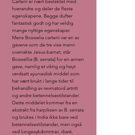
Carterii er nært beslektet med
hverandre og deler de fleste
egenskapene. Begge dufter
fantastisk godt og har veldig
mange nyttige egenskaper.
Mens Boswelia carterii var en av
gavene som de tre vise menn
overrakte Jesus-barnet, står
Boswellia (B. serrata) for en annen
gave, nemlig et viktig og høyt
verdsatt ayurvedisk middel som
har vært brukt i lange tider til
behandling av revmatoid artritt
og andre betennelsestilstander.
Dette middelet kommer fra en
ekstrakt fra harpiksen av B. serrata
og brukes i India ikke bare ved
betennelsestilstander, men også
ved lungesykdommer, diaré,