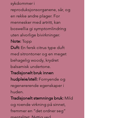
sykdommer i
reproduksjonsorganene, sår, og
en rekke andre plager. For
mennesker med artritt, kan
boswellia gi symptomlindring
uten alvorlige bivirkninger.
Note:
Topp
Duft:
En fersk citrus type duft
med sitrontoner og en meget
behagelig woody, krydret
balsamisk undertone.
Tradisjonelt bruk innen
hudpleie/stell:
Fornyende og
regenererende egenskaper i
huden.
Tradisjonelt stemnings bruk:
Mild
og roende virkning på sinnet,
fremmer en “det ordner seg”
mentalitet. Nyttig ved