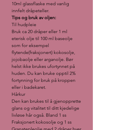
10ml glassflaske med vanlig
innfelt dråpeteller.
Tips og bruk av oljen:
Til hudpleie
Bruk ca 20 dråper eller 1 ml
eterisk olje til 100 ml baseolje
som for eksempel
flytende(fraksjonert) kokosolje,
jojobaolje eller arganolje. Bør
helst ikke brukes ufortynnet på
huden. Du kan bruke opptil 2%
fortynning for bruk på kroppen
eller i badekaret.
Hårkur
Den kan brukes til å gjenopprette
glans og vitalitet til ditt kjedelige
livløse hår også. Bland 1 ss
Fraksjonert kokosolje og 1 ss
Granatepleolje med 2 dråper hver