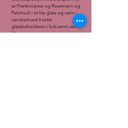
av Frankincense og Rosemarin og
Patchouli i et lite glass og varm i
vannbad ved å sette
glassbeholderen i kokvarmt vann.
Masser den varme oljen inn i
håret og hodebunnen, dekk med
et håndkle og la det gå i minst en
halv time. Vask som vanlig.
Mot hormonelleplager
Frankincense olje skal også være
et effektivt middel for å redusere
symptomene knyttet til
overgangsalder og menstruasjon.
Den balanserer hormonnivå som
kan lede problemer som angst,
trøtthet, hodepine og
humørsvingninger.
Bruk noen få dråper Frankincense