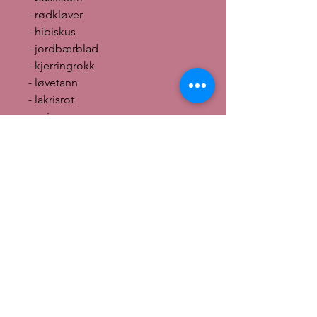
- rødkløver
- hibiskus
- jordbærblad
- kjerringrokk
- løvetann
- lakrisrot
- anis
- peppermynte
Dosering: 1/2 ts 150 ml kokende
vann helles over teen. La stå å
trekke i 10 min. Drikk 2-3
tekopper mellom måltidene
daglig.
Nb! Innhold til 100 kopper per
boks
English: