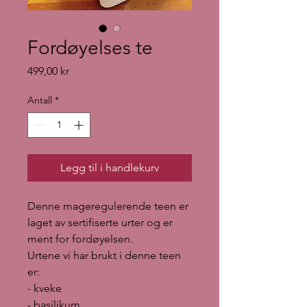
Fordøyelses te
Pris
499,00 kr
Antall
*
Legg til i handlekurv
Denne mageregulerende teen er
laget av sertifiserte urter og er
ment for fordøyelsen.
Urtene vi har brukt i denne teen
er:
- kveke
- basilikum