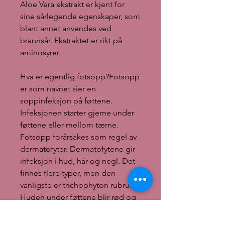
Aloe Vera ekstrakt er kjent for
sine sårlegende egenskaper, som
blant annet anvendes ved
brannsår. Ekstraktet er rikt på
aminosyrer.
Hva er egentlig fotsopp?Fotsopp
er som navnet sier en
soppinfeksjon på føttene.
Infeksjonen starter gjerne under
føttene eller mellom tærne.
Fotsopp forårsakes som regel av
dermatofyter. Dermatofytene gir
infeksjon i hud, hår og negl. Det
finnes flere typer, men den
vanligste er trichophyton rubrum.
Huden under føttene blir rød og
det kan danne seg små blemmer,
og det klør. Sitter fotsopp