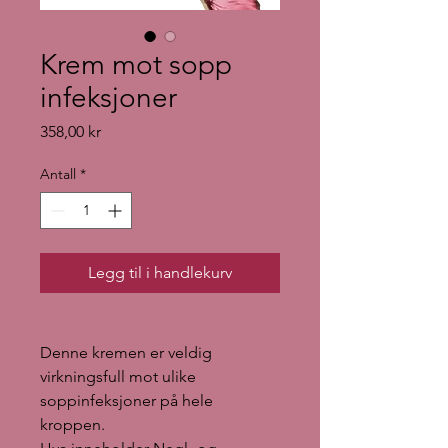
Krem mot sopp
infeksjoner
Pris
358,00 kr
Antall
*
Legg til i handlekurv
Denne kremen er veldig
virkningsfull mot ulike
soppinfeksjoner på hele
kroppen.