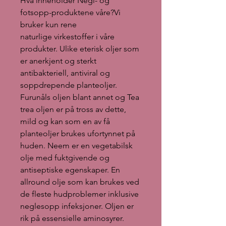
Hva inneholder Negl- og
fotsopp-produktene våre?Vi
bruker kun rene
naturlige virkestoffer i våre
produkter. Ulike eterisk oljer som
er anerkjent og sterkt
antibakteriell, antiviral og
soppdrepende planteoljer.
Furunåls oljen blant annet og Tea
trea oljen er på tross av dette,
mild og kan som en av få
planteoljer brukes ufortynnet på
huden. Neem er en vegetabilsk
olje med fuktgivende og
antiseptiske egenskaper. En
allround olje som kan brukes ved
de fleste hudproblemer inklusive
neglesopp infeksjoner. Oljen er
rik på essensielle aminosyrer.