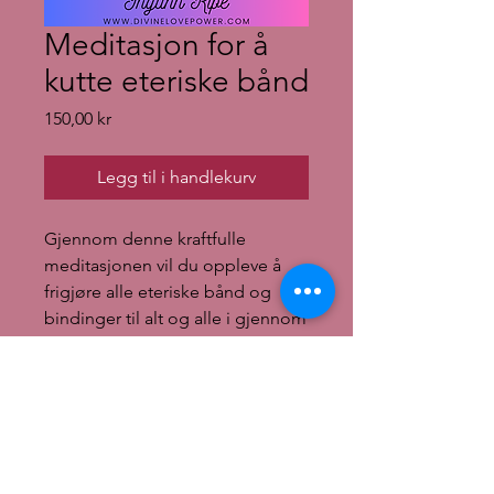
Meditasjon for å
kutte eteriske bånd
Pris
150,00 kr
Legg til i handlekurv
Gjennom denne kraftfulle
meditasjonen vil du oppleve å
frigjøre alle eteriske bånd og
bindinger til alt og alle i gjennom
alle tidslinjer. Du vil knytte
kontakt med ditt høyeste selv,
åpne din egen lysportal og koble
deg til kilden. Erkeenglene deltar
i prosessen med å balansere alle
chakraene for femte dimensjons