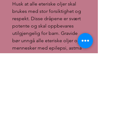
Husk at alle eteriske oljer skal
brukes med stor forsiktighet og
respekt. Disse dråpene er svært
potente og skal oppbevares
utilgjengelig for barn. Gravide
bør unngå alle eteriske oljer og
mennesker med epilepsi, astma
og høyt blodtrykk bør undersøke
spesielt vedrørende de enkelte
oljene.
Bruk aldri eteriske oljer innvortes.
Det finnes enkelte unntak for
noen av oljene som
smakstilsetning, men da kun i
mikroskopiske mengder
utblandet i væske eller lignende.
Det å drikke kun få milliliter med
eterisk olje kan faktisk i verste fall
være dødelig.