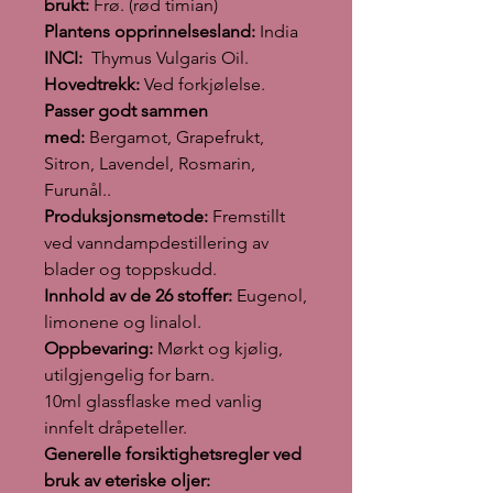
brukt:
Frø. (rød timian)
Plantens opprinnelsesland:
India
INCI:
Thymus Vulgaris Oil.
Hovedtrekk:
Ved forkjølelse.
Passer godt sammen
med:
Bergamot, Grapefrukt,
Sitron, Lavendel, Rosmarin,
Furunål..
Produksjonsmetode:
Fremstillt
ved vanndampdestillering av
blader og toppskudd.
Innhold av de 26 stoffer:
Eugenol,
limonene og linalol.
Oppbevaring:
Mørkt og kjølig,
utilgjengelig for barn.
10ml glassflaske med vanlig
innfelt dråpeteller.
Generelle forsiktighetsregler ved
bruk av eteriske oljer: