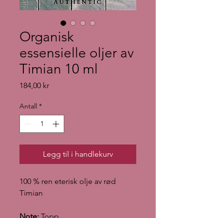
Organisk
essensielle oljer av
Timian 10 ml
Pris
184,00 kr
Antall
*
Legg til i handlekurv
100 % ren eterisk olje av rød
Timian
Note:
Topp