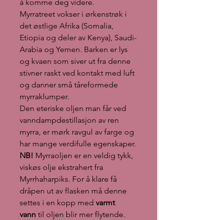
å komme deg videre.
Myrratreet vokser i ørkenstrøk i
det østlige Afrika (Somalia,
Etiopia og deler av Kenya), Saudi-
Arabia og Yemen. Barken er lys
og kvaen som siver ut fra denne
stivner raskt ved kontakt med luft
og danner små tåreformede
myrraklumper.
Den eteriske oljen man får ved
vanndampdestillasjon av ren
myrra, er mørk ravgul av farge og
har mange verdifulle egenskaper.
NB!
Myrraoljen er en veldig tykk,
viskøs olje ekstrahert fra
Myrrhaharpiks. For å klare få
dråpen ut av flasken må denne
settes i en kopp med
varmt
vann
til oljen blir mer flytende.