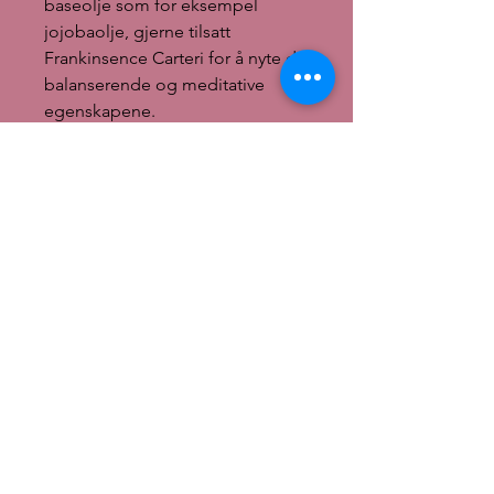
baseolje som for eksempel
jojobaolje, gjerne tilsatt
Frankinsence Carteri for å nyte de
balanserende og meditative
egenskapene.
I diffuser eller oljelampe:
Bruk gjerne en blanding av Myrra,
Frankinsence og Appelsin
eteriske oljer i en diffuser eller
oljelampe. Da får du en
vidunderlig aroma som gir en
avstressende og oppløftende
virkning.
Hudpleie:
En god olje til hudpleie, spesielt
moden hud. Fin til fet hud
spesielt med fraksjonert
kokosolje som baseolje som gir
en lett ansiktsolje.