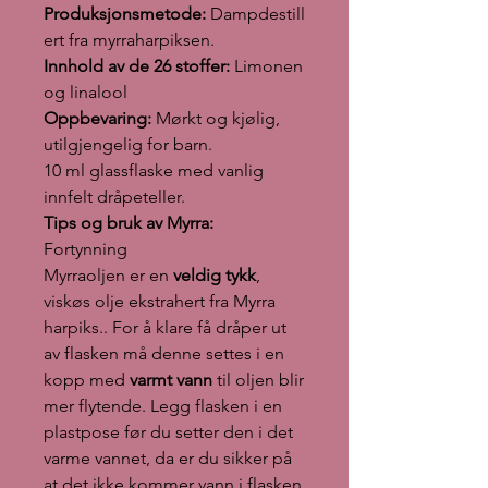
Produksjonsmetode:
Dampdestill
ert fra myrraharpiksen.
Innhold av de 26 stoffer:
Limonen
og linalool
Oppbevaring:
Mørkt og kjølig,
utilgjengelig for barn.
10 ml glassflaske med vanlig
innfelt dråpeteller.
Tips og bruk av Myrra:
Fortynning
Myrraoljen er en
veldig tykk
,
viskøs olje ekstrahert fra Myrra
harpiks.. For å klare få dråper ut
av flasken må denne settes i en
kopp med
varmt vann
til oljen blir
mer flytende. Legg flasken i en
plastpose før du setter den i det
varme vannet, da er du sikker på
at det ikke kommer vann i flasken