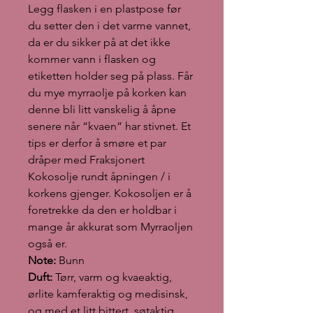
Legg flasken i en plastpose før
du setter den i det varme vannet,
da er du sikker på at det ikke
kommer vann i flasken og
etiketten holder seg på plass. Får
du mye myrraolje på korken kan
denne bli litt vanskelig å åpne
senere når “kvaen” har stivnet. Et
tips er derfor å smøre et par
dråper med Fraksjonert
Kokosolje rundt åpningen / i
korkens gjenger. Kokosoljen er å
foretrekke da den er holdbar i
mange år akkurat som Myrraoljen
også er.
Note:
Bunn
Duft:
Tørr, varm og kvaeaktig,
ørlite kamferaktig og medisinsk,
og med et litt bittert, søtaktig