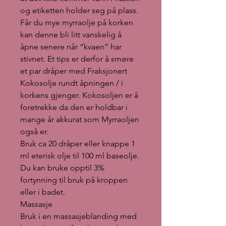
og etiketten holder seg på plass.
Får du mye myrraolje på korken
kan denne bli litt vanskelig å
åpne senere når “kvaen” har
stivnet. Et tips er derfor å smøre
et par dråper med Fraksjonert
Kokosolje rundt åpningen / i
korkens gjenger. Kokosoljen er å
foretrekke da den er holdbar i
mange år akkurat som Myrraoljen
også er.
Bruk ca 20 dråper eller knappe 1
ml eterisk olje til 100 ml baseolje.
Du kan bruke opptil 3%
fortynning til bruk på kroppen
eller i badet.
Massasje
Bruk i en massasjeblanding med