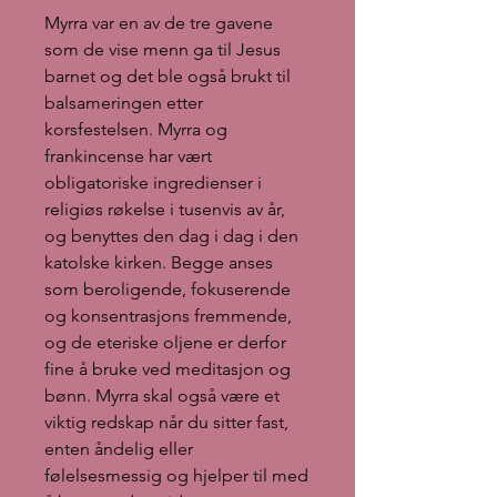
Myrra var en av de tre gavene
som de vise menn ga til Jesus
barnet og det ble også brukt til
balsameringen etter
korsfestelsen. Myrra og
frankincense har vært
obligatoriske ingredienser i
religiøs røkelse i tusenvis av år,
og benyttes den dag i dag i den
katolske kirken. Begge anses
som beroligende, fokuserende
og konsentrasjons fremmende,
og de eteriske oljene er derfor
fine å bruke ved meditasjon og
bønn. Myrra skal også være et
viktig redskap når du sitter fast,
enten åndelig eller
følelsesmessig og hjelper til med