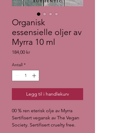
Organisk
essensielle oljer av
Myrra 10 ml
Pris
184,00 kr
Antall
*
Legg til i handlekurv
00 % ren eterisk olje av Myrra
Sertifisert vegansk av The Vegan
Society. Sertifisert cruelty free.