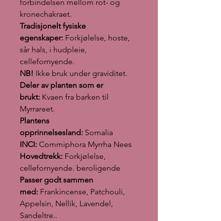
forbindelsen mellom rot- og
kronechakraet.
Tradisjonelt fysiske
egenskaper:
Forkjølelse, hoste,
sår hals, i hudpleie,
cellefornyende.
NB!
Ikke bruk under graviditet.
Deler av planten som er
brukt:
Kvaen fra barken til
Myrrareet.
Plantens
opprinnelsesland:
Somalia
INCI:
Commiphora Myrrha Nees
Hovedtrekk:
Forkjølelse,
cellefornyende. beroligende
Passer godt sammen
med:
Frankincense, Patchouli,
Appelsin, Nellik, Lavendel,
Sandeltre..