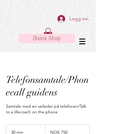
Logg inn
Divine Shop
Telefonsamtale/Phon
ecall guidens
Samtale med en veileder på telefonen/Talk
to a lifecoach on the phone
750
Norwegian
30 min
3
NOK 750
kroner